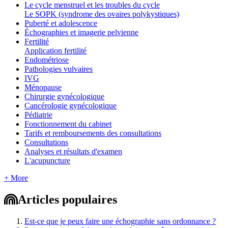
Le cycle menstruel et les troubles du cycle
Le SOPK (syndrome des ovaires polykystiques)
Puberté et adolescence
Échographies et imagerie pelvienne
Fertilité
Application fertilité
Endométriose
Pathologies vulvaires
IVG
Ménopause
Chirurgie gynécologique
Cancérologie gynécologique
Pédiatrie
Fonctionnement du cabinet
Tarifs et remboursements des consultations
Consultations
Analyses et résultats d'examen
L'acupuncture
+ More
Articles populaires
Est-ce que je peux faire une échographie sans ordonnance ?