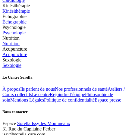
Cardiologie
Kinésithérapie
Kinésithérapie
Échographie
Échographie
Psychologie
Psychologie
Nutrition
Nutrition
Acupuncture
Acupuncture
Sexologie
Sexologie
Le Centre Sorella
À propos
Ils parlent de nous
Nos professionnels de santé
Ateliers /
Cours collectifs
Le centre
Rejoindre l’équipe
Philosophie de
soin
Mentions Légales
Politique de confidentialité
Espace presse
Nous contacter
Espace
Sorella Issy-les-Moulineaux
31 Rue du Capitaine Ferber
issy@sorella-care.com