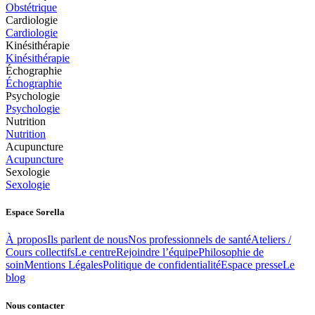
Obstétrique
Cardiologie
Cardiologie
Kinésithérapie
Kinésithérapie
Échographie
Échographie
Psychologie
Psychologie
Nutrition
Nutrition
Acupuncture
Acupuncture
Sexologie
Sexologie
Espace Sorella
À propos
Ils parlent de nous
Nos professionnels de santé
Ateliers /
Cours collectifs
Le centre
Rejoindre l’équipe
Philosophie de
soin
Mentions Légales
Politique de confidentialité
Espace presse
Le
blog
Nous contacter