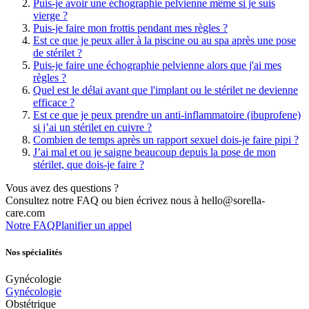
Puis-je avoir une échographie pelvienne même si je suis
vierge ?
Puis-je faire mon frottis pendant mes règles ?
Est ce que je peux aller à la piscine ou au spa après une pose
de stérilet ?
Puis-je faire une échographie pelvienne alors que j'ai mes
règles ?
Quel est le délai avant que l'implant ou le stérilet ne devienne
efficace ?
Est ce que je peux prendre un anti-inflammatoire (ibuprofene)
si j’ai un stérilet en cuivre ?
Combien de temps après un rapport sexuel dois-je faire pipi ?
J’ai mal et ou je saigne beaucoup depuis la pose de mon
stérilet, que dois-je faire ?
Vous avez des questions ?
Consultez notre FAQ ou bien écrivez nous à hello@sorella-
care.com
Notre FAQ
Planifier un appel
Nos spécialités
Gynécologie
Gynécologie
Obstétrique