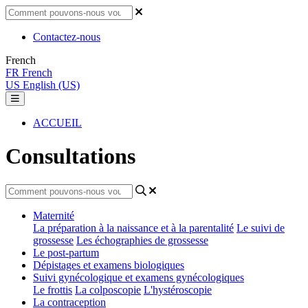
Contactez-nous
French
FR
French
US
English (US)
ACCUEIL
Consultations
Maternité
La préparation à la naissance et à la parentalité
Le suivi de
grossesse
Les échographies de grossesse
Le post-partum
Dépistages et examens biologiques
Suivi gynécologique et examens gynécologiques
Le frottis
La colposcopie
L'hystéroscopie
La contraception