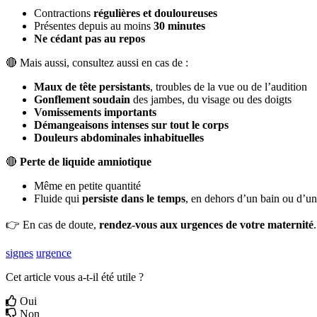
Contractions
r
é
guli
è
res
et
douloureuses
Pr
é
sentes
depuis
au
moins
30
minutes
Ne
c
é
dant
pas
au
repos

Mais
aussi
,
consultez
aussi
en
cas
de
:
Maux
de
t
ê
te
persistants
,
troubles
de
la
vue
ou
de
l
’
audition
Gonflement
soudain
des
jambes
,
du
visage
ou
des
doigts
Vomissements
importants
D
é
mangeaisons
intenses
sur
tout
le
corps
Douleurs
abdominales
inhabituelles

Perte
de
liquide
amniotique
M
ê
me
en
petite
quantit
é
Fluide
qui
persiste
dans
le
temps
,
en
dehors
d
’
un
bain
ou
d
’
un

En
cas
de
doute
,
rendez
-
vous
aux
urgences
de
votre
maternit
é
.
signes
urgence
Cet article vous a-t-il été utile ?
Oui
Non