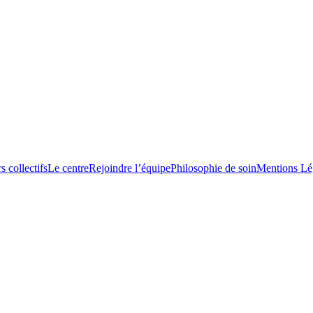
s collectifs
Le centre
Rejoindre l’équipe
Philosophie de soin
Mentions Lé