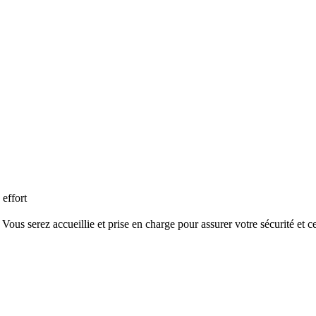
effort
Vous
serez
accueillie
et
prise
en
charge
pour
assurer
votre
s
é
curit
é
et
ce