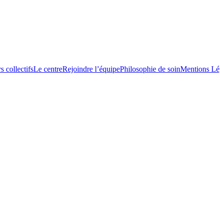
s collectifs
Le centre
Rejoindre l’équipe
Philosophie de soin
Mentions Lé