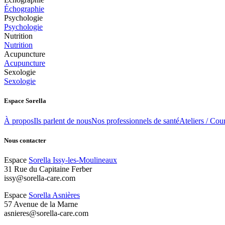
Échographie
Psychologie
Psychologie
Nutrition
Nutrition
Acupuncture
Acupuncture
Sexologie
Sexologie
Espace Sorella
À propos
Ils parlent de nous
Nos professionnels de santé
Ateliers / Cour
Nous contacter
Espace
Sorella Issy-les-Moulineaux
31 Rue du Capitaine Ferber
issy@sorella-care.com
Espace
Sorella Asnières
57 Avenue de la Marne
asnieres@sorella-care.com