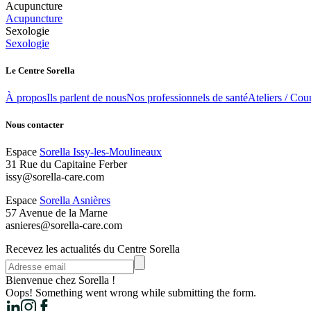
Acupuncture
Acupuncture
Sexologie
Sexologie
Le Centre Sorella
À propos
Ils parlent de nous
Nos professionnels de santé
Ateliers / Cour
Nous contacter
Espace
Sorella Issy-les-Moulineaux
31 Rue du Capitaine Ferber
issy@sorella-care.com
Espace
Sorella Asnières
57 Avenue de la Marne
asnieres@sorella-care.com
Recevez les actualités du Centre Sorella
Bienvenue chez Sorella !
Oops! Something went wrong while submitting the form.