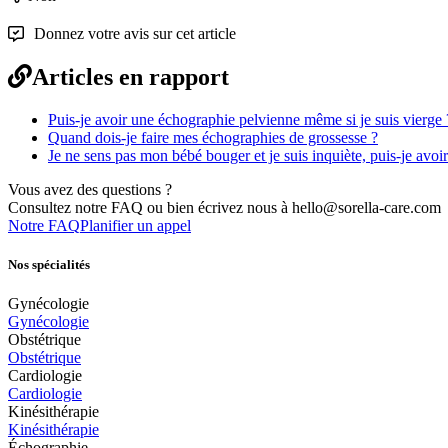
Donnez votre avis sur cet article
Articles en rapport
Puis-je avoir une échographie pelvienne même si je suis vierge 
Quand dois-je faire mes échographies de grossesse ?
Je ne sens pas mon bébé bouger et je suis inquiète, puis-je av
Vous avez des questions ?
Consultez notre FAQ ou bien écrivez nous à hello@sorella-care.com
Notre FAQ
Planifier un appel
Nos spécialités
Gynécologie
Gynécologie
Obstétrique
Obstétrique
Cardiologie
Cardiologie
Kinésithérapie
Kinésithérapie
Échographie