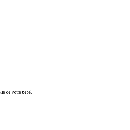
lle
de
votre
b
é
b
é
.