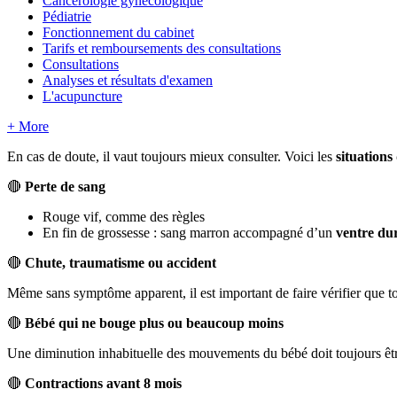
Cancérologie gynécologique
Pédiatrie
Fonctionnement du cabinet
Tarifs et remboursements des consultations
Consultations
Analyses et résultats d'examen
L'acupuncture
+ More
En
cas
de
doute
,
il
vaut
toujours
mieux
consulter
.
Voici
les
situations

Perte
de
sang
Rouge
vif
,
comme
des
r
è
gles
En
fin
de
grossesse
:
sang
marron
accompagn
é
d
’
un
ventre
du

Chute
,
traumatisme
ou
accident
M
ê
me
sans
sympt
ô
me
apparent
,
il
est
important
de
faire
v
é
rifier
que
t

B
é
b
é
qui
ne
bouge
plus
ou
beaucoup
moins
Une
diminution
inhabituelle
des
mouvements
du
b
é
b
é
doit
toujours
ê
t

Contractions
avant
8
mois