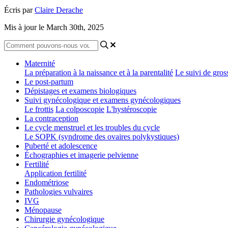
Écris par
Claire Derache
Mis à jour le March 30th, 2025
Maternité
La préparation à la naissance et à la parentalité
Le suivi de gros
Le post-partum
Dépistages et examens biologiques
Suivi gynécologique et examens gynécologiques
Le frottis
La colposcopie
L'hystéroscopie
La contraception
Le cycle menstruel et les troubles du cycle
Le SOPK (syndrome des ovaires polykystiques)
Puberté et adolescence
Échographies et imagerie pelvienne
Fertilité
Application fertilité
Endométriose
Pathologies vulvaires
IVG
Ménopause
Chirurgie gynécologique