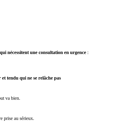
qui
n
é
cessitent
une
consultation
en
urgence
:
r
et
tendu
qui
ne
se
rel
â
che
pas
out
va
bien
.
re
prise
au
s
é
rieux
.