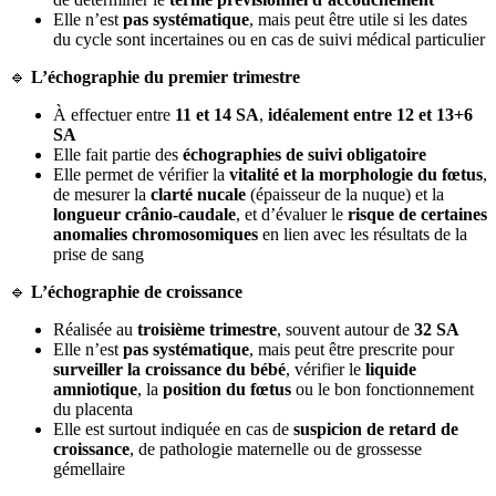
Elle
n
’
est
pas
syst
é
matique
,
mais
peut
ê
tre
utile
si
les
dates
du
cycle
sont
incertaines
ou
en
cas
de
suivi
m
é
dical
particulier

L
’
é
chographie
du
premier
trimestre
À
effectuer
entre
11
et
14
SA
,
id
é
alement
entre
12
et
13
+
6
SA
Elle
fait
partie
des
é
chographies
de
suivi
obligatoire
Elle
permet
de
v
é
rifier
la
vitalit
é
et
la
morphologie
du
f
œ
tus
,
de
mesurer
la
clart
é
nucale
(
é
paisseur
de
la
nuque
)
et
la
longueur
cr
â
nio
-
caudale
,
et
d
’
é
valuer
le
risque
de
certaines
anomalies
chromosomiques
en
lien
avec
les
r
é
sultats
de
la
prise
de
sang

L
’
é
chographie
de
croissance
R
é
alis
é
e
au
troisi
è
me
trimestre
,
souvent
autour
de
32
SA
Elle
n
’
est
pas
syst
é
matique
,
mais
peut
ê
tre
prescrite
pour
surveiller
la
croissance
du
b
é
b
é
,
v
é
rifier
le
liquide
amniotique
,
la
position
du
f
œ
tus
ou
le
bon
fonctionnement
du
placenta
Elle
est
surtout
indiqu
é
e
en
cas
de
suspicion
de
retard
de
croissance
,
de
pathologie
maternelle
ou
de
grossesse
g
é
mellaire