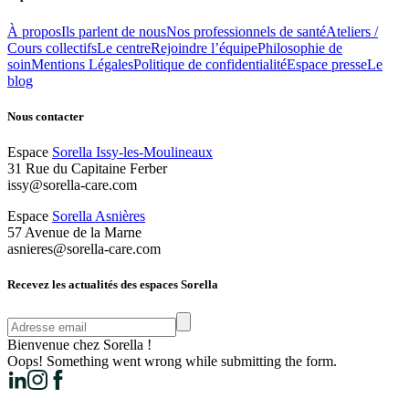
À propos
Ils parlent de nous
Nos professionnels de santé
Ateliers /
Cours collectifs
Le centre
Rejoindre l’équipe
Philosophie de
soin
Mentions Légales
Politique de confidentialité
Espace presse
Le
blog
Nous contacter
Espace
Sorella Issy-les-Moulineaux
31 Rue du Capitaine Ferber
issy@sorella-care.com
Espace
Sorella Asnières
57 Avenue de la Marne
asnieres@sorella-care.com
Recevez les actualités des espaces Sorella
Bienvenue chez Sorella !
Oops! Something went wrong while submitting the form.