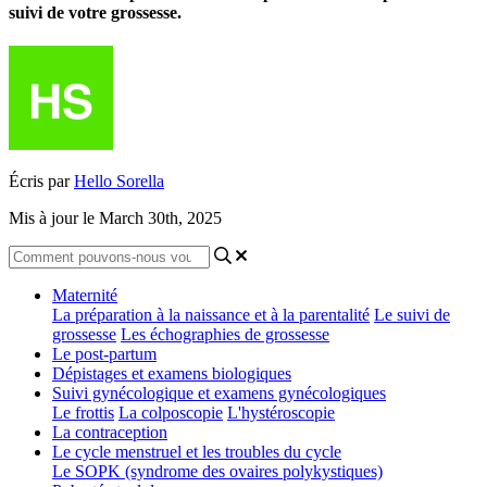
suivi de votre grossesse.
Écris par
Hello Sorella
Mis à jour le March 30th, 2025
Maternité
La préparation à la naissance et à la parentalité
Le suivi de
grossesse
Les échographies de grossesse
Le post-partum
Dépistages et examens biologiques
Suivi gynécologique et examens gynécologiques
Le frottis
La colposcopie
L'hystéroscopie
La contraception
Le cycle menstruel et les troubles du cycle
Le SOPK (syndrome des ovaires polykystiques)