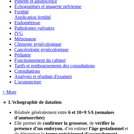
Puberté et adolescence
Échographies et imagerie pelvienne
Fertilité
Application fertilité
Endométriose
Pathologies vulvaires
IVG
Ménopause
Chirurgie gynécologique
Cancérologie gynécologique
Pédiatrie
Fonctionnement du cabinet
Tarifs et remboursements des consultations
Consultations
Analyses et résultats d'examen
L'acupuncture
+ More

L
’
é
chographie
de
datation
R
é
alis
é
e
g
é
n
é
ralement
entre
6
et
10
+
9
SA
(
semaines
d
’
am
é
norrh
é
e
)
Elle
permet
de
confirmer
la
grossesse
,
de
v
é
rifier
la
pr
é
sence
d
’
un
embryon
,
d
’
en
estimer
l
’
â
ge
gestationnel
et
de
d
é
terminer
le
terme
pr
é
visionnel
d
’
accouchement