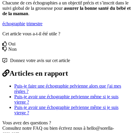
Chacune
de
ces
é
chographies
a
un
objectif
pr
é
cis
et
s
’
inscrit
dans
le
suivi
global
de
la
grossesse
pour
assurer
la
bonne
sant
é
du
b
é
b
é
et
de
la
maman
.
échographie
trimestre
Cet article vous a-t-il été utile ?
Oui
Non
Donnez votre avis sur cet article
Articles en rapport
Puis-je faire une échographie pelvienne alors que j'ai mes
règles ?
Puis-je avoir une échographie pelvienne même si je suis
vierge ?
Puis-je avoir une échographie pelvienne même si je suis
vierge ?
Vous avez des questions ?
Consultez notre FAQ ou bien écrivez nous à hello@sorella-